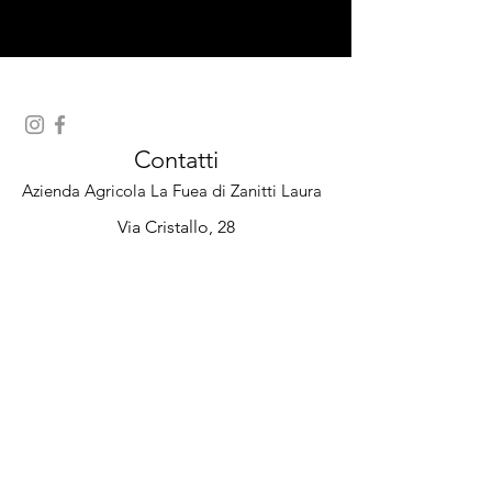
Contatti
Azienda Agricola La Fuea di Zanitti Laura
Via Cristallo, 28
33040 Premariacco (UD) - Italia
0432/729734
info@lafuea.com
P.Iva
01992920304
Orari
Dal lunedì
09:00 - 12:00
al venerdì
14:00 - 19:00