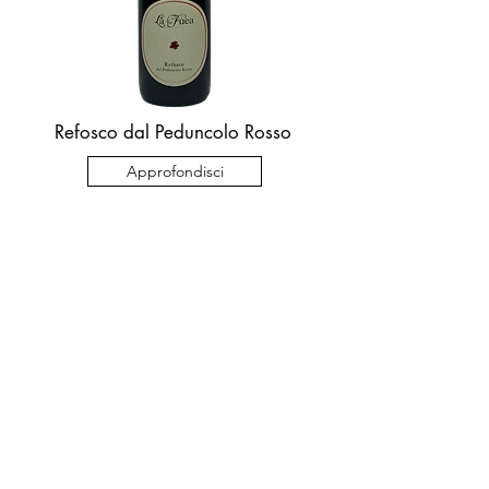
Refosco dal Peduncolo Rosso
Approfondisci
Contatti
Azienda Agricola La Fuea di Zanitti Laura
Via Cristallo, 28
33040 Premariacco (UD) - Italia
0432/729734
info@lafuea.com